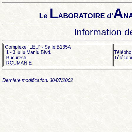
L
A
Le
ABORATOIRE d'
NA
Information d
Complexe "LEU" - Salle B135A
1 - 3 Iuliu Maniu Blvd.
Téléphon
Bucuresti
Télécopi
ROUMANIE
Derniere modification: 30/07/2002