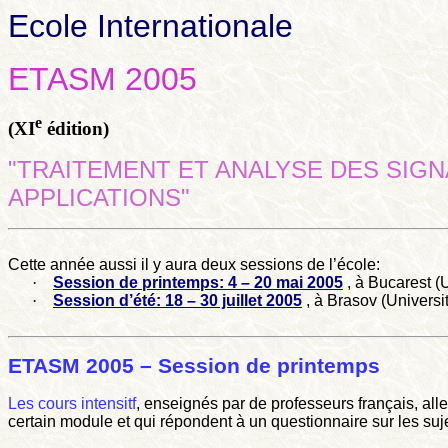
Ecole Internationale
ETASM 2005
e
(XI
édition)
"TRAITEMENT ET ANALYSE DES SIG
APPLICATIONS"
Cette année aussi il y aura deux sessions de l’école:
·
Session de printemps: 4 – 20 mai 2005
, à Bucarest 
·
Session d’été: 18 – 30 juillet 2005
, à Brasov (Univers
ETASM 2005 – Session de printemps
Les cours intensitf
, enseignés par de professeurs français, al
certain module et qui répondent à un questionnaire sur les su