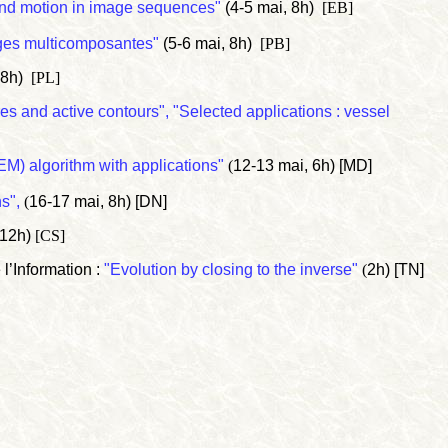
and motion in image sequences"
(4-5 mai, 8h)
[EB]
ages multicomposantes"
(5-6 mai, 8h)
[PB]
 8h)
[PL]
es and active contours", "Selected applications : vessel
M) algorithm with applications"
(
12-13 mai, 6h) [MD]
ns",
(
16-17 mai, 8h) [DN]
 12h)
[CS]
’Information :
"Evolution by closing to the inverse"
(
2h) [TN]