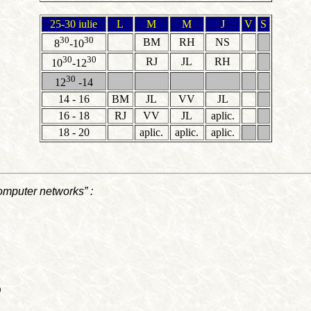
25-30 iulie
L
M
M
J
V
S
30
30
BM
RH
NS
8
-10
30
30
RJ
JL
RH
10
-12
30
12
-14
14 - 16
BM
JL
VV
JL
16 - 18
RJ
VV
JL
aplic.
18 - 20
aplic.
aplic.
aplic.
omputer networks” :
D