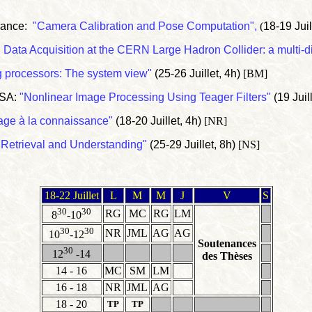
rance:
"Camera Calibration and Pose Computation",
(
18-19 Juil
d Data Acquisition at the CERN Large Hadron Collider: a multi-
g processors: The system view"
(25-26 Juillet, 4h)
[BM]
USA:
"Nonlinear Image Processing Using Teager Filters"
(19 Juill
age à la connaissance"
(18-20 Juillet, 4h)
[NR]
 Retrieval and Understanding"
(25-29 Juillet, 8h)
[NS]
18-22 Juillet
L
M
M
J
V
S
30
30
RG
MC
RG
LM
8
-10
30
30
NR
JML
AG
AG
10
-12
Soutenances
30
12
-14
des Thèses
14 - 16
MC
SM
LM
16 - 18
NR
JML
AG
18 - 20
TP
TP