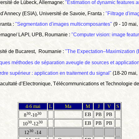
iversité de Lübeck, Allemagne:
"Estimation of dynamic features 
 d'Annecy (ESIA), Université de Savoie, Franta :
"Filtrage d'im
ranta :
"Segmentation d'images multicomposantes"
(9 - 10 mai,
llemagne/ LAPI, UPB, Roumanie :
"Computer vision: image featur
sité de Bucarest,
Roumanie :
"The Expectation–Maximization (E
ques méthodes de séparation aveugle de sources et applicatio
ordre supérieur : application en traitement du signal"
(18-20 mai,
cultaté d’Electronique, Télécommunications et Technologie de l
4-6 mai
L
Ma
M
J
V
S
30
30
EB
PB
PB
8
-10
30
30
EB
PB
PB
10
-12
30
12
-14