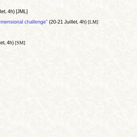
let, 4h) [JML]
dimensional challenge"
(20-21 Juillet, 4h)
[LM]
et, 4h)
[SM]