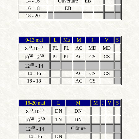
14 - 16
Ouverture
EB
16 - 18
EB
18 - 20
9-13 mai
L
Ma
M
J
V
S
30
30
PL
PL
AC
MD
MD
8
-10
30
30
PL
PL
AC
CS
CS
10
-12
30
12
- 14
14 - 16
AC
CS
CS
16 - 18
AC
CS
16-20 mai
L
M
M
J
V
S
30
30
DN
DN
8
-10
30
30
TN
DN
10
-12
30
Clôture
12
- 14
14 - 16
DN