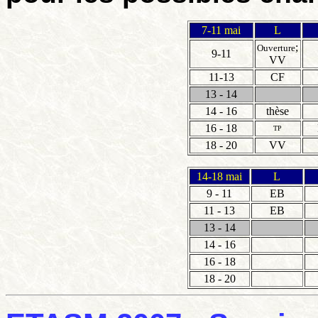
7-11 mai
L
;
Ouverture
9-11
VV
11-13
CF
13 - 14
14 - 16
thèse
16 - 18
TP
18 - 20
VV
14-18 mai
L
9 - 11
EB
11 - 13
EB
13 - 14
14 - 16
16 - 18
18 - 20